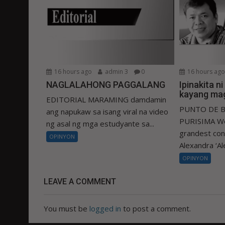
16 hours ago
admin 3
0
16 hours ag
NAGLALAHONG PAGGALANG
Ipinakita n
kayang mag
EDITORIAL MARAMING damdamin
PUNTO DE B
ang napukaw sa isang viral na video
PURISIMA Wo
ng asal ng mga estudyante sa...
grandest con
OPINYON
Alexandra ‘Ale
OPINYON
LEAVE A COMMENT
You must be
logged in
to post a comment.