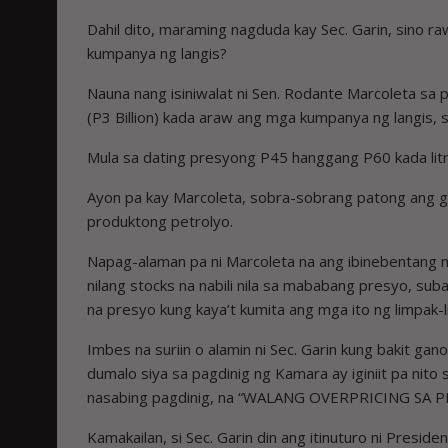
Dahil dito, maraming nagduda kay Sec. Garin, sino ra
kumpanya ng langis?
Nauna nang isiniwalat ni Sen. Rodante Marcoleta sa p
(P3 Billion) kada araw ang mga kumpanya ng langis, 
Mula sa dating presyong P45 hanggang P60 kada litro
Ayon pa kay Marcoleta, sobra-sobrang patong ang g
produktong petrolyo.
Napag-alaman pa ni Marcoleta na ang ibinebentang m
nilang stocks na nabili nila sa mababang presyo, suba
na presyo kung kaya’t kumita ang mga ito ng limpak-
Imbes na suriin o alamin ni Sec. Garin kung bakit g
dumalo siya sa pagdinig ng Kamara ay iginiit pa nito
nasabing pagdinig, na “WALANG OVERPRICING SA 
Kamakailan, si Sec. Garin din ang itinuturo ni Presid