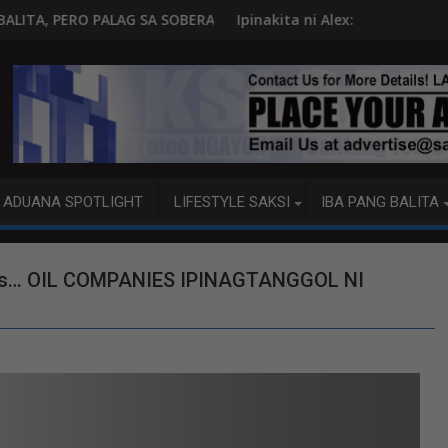
A SOBERANYA
Ipinakita ni Alex: Ang imposible, kayang maging posi
ADUANA SPOTLIGHT
LIFESTYLE SAKSI
IBA PANG BALITA
angis… OIL COMPANIES IPINAGTANGGOL NI