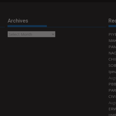
Archives
Re
Archives
PIY
MAK
PAM
NA
CHI
SOB
Ipin
Aug
PBB
PAR
CIV
Aug
ERW
IIM