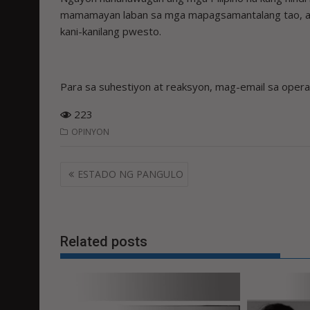
mamamayan laban sa mga mapagsamantalang tao, ay
kani-kanilang pwesto.
Para sa suhestiyon at reaksyon, mag-email sa oper
223
OPINYON
Post
ESTADO NG PANGULO
navigation
Related posts