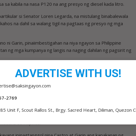
sa kabila na nasa P120 na ang presyo ng diesel kada litro.
artikular si Senator Loren Legarda, na mistulang binabalewala
ihikahos na dahil sa walang tigil na pagtaas ng presyo ng mga
no ni Garin, pinaiimbestigahan na niya ngayon sa Philippine
n ng mga kumpanya ng langis na naging dahilan ng pagsirit ng
ilingkuran ni Garin ay ang oil companies sa halip na ang
ADVERTISE WITH US!
ertise@saksingayon.com
ran na naman ng male-maletang pera mula sa malakihang patong
57-2769
do, na mas malaki ang kinita ng mga kumpanya ng langis sa
85 Unit F, Scout Rallos St., Brgy. Sacred Heart, Diliman, Quezon C
ga produktong petrolyo, kung ikukumpara sa mga idineliber ng
ticians sa Pilipinas.
kayang ipinagtanggol nina Castro at Garin ang kapakanan ng