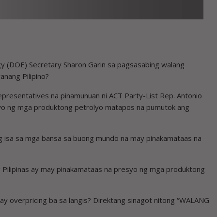
gy (DOE) Secretary Sharon Garin sa pagsasabing walang
anang Pilipino?
presentatives na pinamunuan ni ACT Party-List Rep. Antonio
syo ng mga produktong petrolyo matapos na pumutok ang
ang isa sa mga bansa sa buong mundo na may pinakamataas na
g Pilipinas ay may pinakamataas na presyo ng mga produktong
y overpricing ba sa langis? Direktang sinagot nitong “WALANG