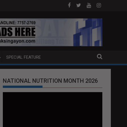
ble
PBBM, ITINUTULAK ANG AI, DIGITAL UPSKILLING PARA SA 'JOB
PIYE
SPECIAL FEATURE
NATIONAL NUTRITION MONTH 2026
Video
Player