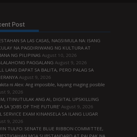
cent Post
ESTAHAN SA LAS CASAS, NAGSIMULA NA: ISANG
ULAY NA PAGDIRIWANG NG KULTURA AT
ANA NG PILIPINAS
August 10, 2026
GLALAHONG PAGGALANG
August 9, 2026
LL LANG DAPAT SA BALITA, PERO PALAG SA
ERANYA
August 9, 2026
akita ni Alex: Ang imposible, kayang maging posible
ust 9, 2026
M, ITINUTULAK ANG AI, DIGITAL UPSKILLING
A SA ‘JOBS OF THE FUTURE’
August 9, 2026
IL SERVICE EXAM KINANSELA SA ILANG LUGAR
ust 9, 2026
IN TULFO: SENATE BLUE RIBBON COMMITTEE,
BESTIGAHAN MGA SUBSTANDARD AT PALPAK NA