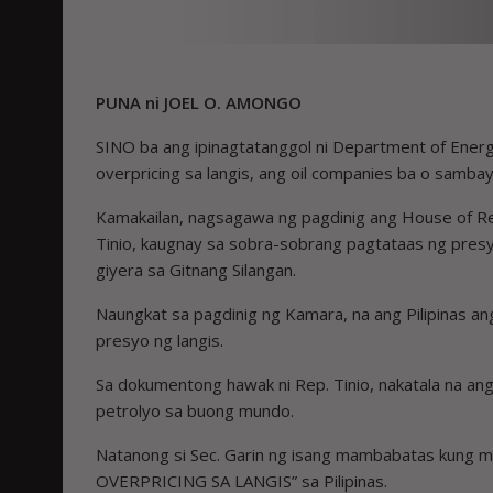
PUNA ni JOEL O. AMONGO
SINO ba ang ipinagtatanggol ni Department of Ener
overpricing sa langis, ang oil companies ba o sambay
Kamakailan, nagsagawa ng pagdinig ang House of Re
Tinio, kaugnay sa sobra-sobrang pagtataas ng pre
giyera sa Gitnang Silangan.
Naungkat sa pagdinig ng Kamara, na ang Pilipinas 
presyo ng langis.
Sa dokumentong hawak ni Rep. Tinio, nakatala na an
petrolyo sa buong mundo.
Natanong si Sec. Garin ng isang mambabatas kung ma
OVERPRICING SA LANGIS” sa Pilipinas.