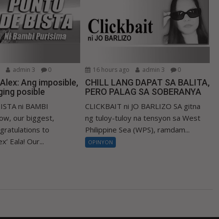
o
admin 3
0
16 hours ago
admin 3
0
i Alex: Ang imposible,
CHILL LANG DAPAT SA BALITA,
ing posible
PERO PALAG SA SOBERANYA
ISTA ni BAMBI
CLICKBAIT ni JO BARLIZO SA gitna
w, our biggest,
ng tuloy-tuloy na tensyon sa West
gratulations to
Philippine Sea (WPS), ramdam...
x’ Eala! Our...
OPINYON