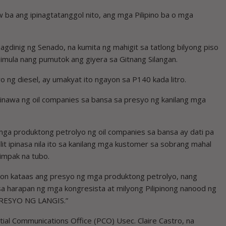
w ba ang ipinagtatanggol nito, ang mga Pilipino ba o mga
agdinig ng Senado, na kumita ng mahigit sa tatlong bilyong piso
simula nang pumutok ang giyera sa Gitnang Silangan.
 ng diesel, ay umakyat ito ngayon sa P140 kada litro.
inawa ng oil companies sa bansa sa presyo ng kanilang mga
ga produktong petrolyo ng oil companies sa bansa ay dati pa
lit ipinasa nila ito sa kanilang mga kustomer sa sobrang mahal
limpak na tubo.
anoon kataas ang presyo ng mga produktong petrolyo, nang
 sa harapan ng mga kongresista at milyong Pilipinong nanood ng
PRESYO NG LANGIS.”
ential Communications Office (PCO) Usec. Claire Castro, na