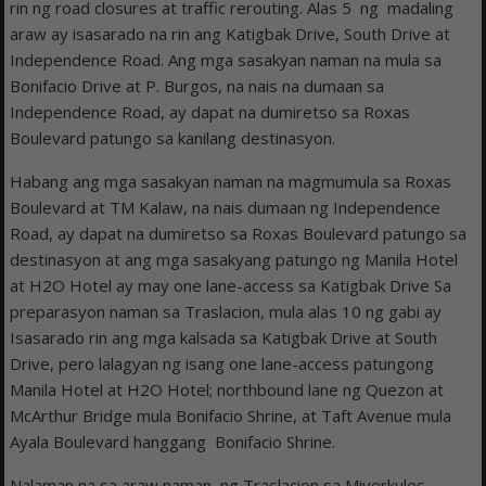
rin ng road closures at traffic rerouting. Alas 5 ng madaling
araw ay isasarado na rin ang Katigbak Drive, South Drive at
Independence Road. Ang mga sasakyan naman na mula sa
Bonifacio Drive at P. Burgos, na nais na dumaan sa
Independence Road, ay dapat na dumiretso sa Roxas
Boulevard patungo sa kanilang destinasyon.
Habang ang mga sasakyan naman na magmumula sa Roxas
Boulevard at TM Kalaw, na nais dumaan ng Independence
Road, ay dapat na dumiretso sa Roxas Boulevard patungo sa
destinasyon at ang mga sasakyang patungo ng Manila Hotel
at H2O Hotel ay may one lane-access sa Katigbak Drive Sa
preparasyon naman sa Traslacion, mula alas 10 ng gabi ay
Isasarado rin ang mga kalsada sa Katigbak Drive at South
Drive, pero lalagyan ng isang one lane-access patungong
Manila Hotel at H2O Hotel; northbound lane ng Quezon at
McArthur Bridge mula Bonifacio Shrine, at Taft Avenue mula
Ayala Boulevard hanggang Bonifacio Shrine.
Nalaman na sa araw naman ng Traslacion sa Miyerkules,