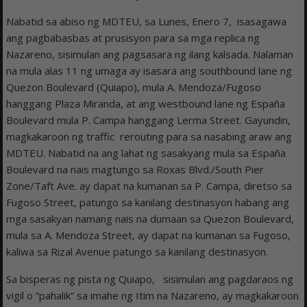
Nabatid sa abiso ng MDTEU, sa Lunes, Enero 7, isasagawa
ang pagbabasbas at prusisyon para sa mga replica ng
Nazareno, sisimulan ang pagsasara ng ilang kalsada. Nalaman
na mula alas 11 ng umaga ay isasara ang southbound lane ng
Quezon Boulevard (Quiapo), mula A. Mendoza/Fugoso
hanggang Plaza Miranda, at ang westbound lane ng España
Boulevard mula P. Campa hanggang Lerma Street. Gayundin,
magkakaroon ng traffic rerouting para sa nasabing araw ang
MDTEU. Nabatid na ang lahat ng sasakyang mula sa España
Boulevard na nais magtungo sa Roxas Blvd./South Pier
Zone/Taft Ave. ay dapat na kumanan sa P. Campa, diretso sa
Fugoso Street, patungo sa kanilang destinasyon habang ang
mga sasakyan namang nais na dumaan sa Quezon Boulevard,
mula sa A. Mendoza Street, ay dapat na kumanan sa Fugoso,
kaliwa sa Rizal Avenue patungo sa kanilang destinasyon.
Sa bisperas ng pista ng Quiapo, sisimulan ang pagdaraos ng
vigil o “pahalik” sa imahe ng Itim na Nazareno, ay magkakaroon