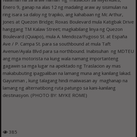
Enero 9, ganap na alas 12 ng madaling araw ay sisimulan na
ring isara sa daloy ng trapiko, ang kahabaan ng Mc Arthur,
Jones at Quezon Bridge; Roxas Boulevard mula Katigbak Drive
hanggang TM Kalaw Street; magkabilang linya ng Quezon
Boulevard (Quiapo), mula A. Mendoza/Fugoso St. at España
Ave / P. Campa St. para sa southbound at mula Taft
Avenue/Ayala Blvd para sa northbound. Inabisuhan ng MDTEU
ang mga motorista na kung wala namang importanteng
gagawin sa mga lugar na apektado ng Traslacion ay mas
makabubuting ipagpaliban na lamang muna ang kanilang lakad.
Gayunman , kung talagang hindi maiiwasan ay maghanap na
lamang ng alternatibong ruta patungo sa kani-kanilang
destinasyon. (PHOTO BY: MYKE ROME)
385