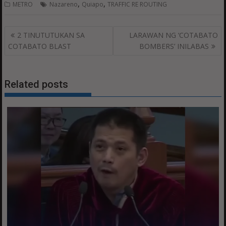
,
,
METRO
Nazareno
Quiapo
TRAFFIC RE ROUTING
Post
2 TINUTUTUKAN SA
LARAWAN NG ‘COTABATO
navigation
COTABATO BLAST
BOMBERS’ INILABAS
Related posts