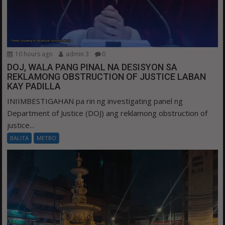
10 hours ago
admin 3
0
DOJ, WALA PANG PINAL NA DESISYON SA
REKLAMONG OBSTRUCTION OF JUSTICE LABAN
KAY PADILLA
INIIMBESTIGAHAN pa rin ng investigating panel ng
Department of Justice (DOJ) ang reklamong obstruction of
justice...
BALITA
METRO