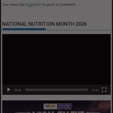
You must be
logged in
to post a comment.
NATIONAL NUTRITION MONTH 2026
Video
Player
00:00
01:04