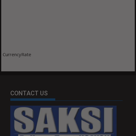
CurrencyRate
CONTACT US