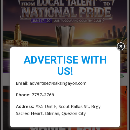
ADVERTISE WITH
US!
Email:
advertise@saksingayon.com
Phone: 7757-2769
Address:
#85 Unit F, Scout Rallos St., Brgy.
Sacred Heart, Diliman, Quezon City