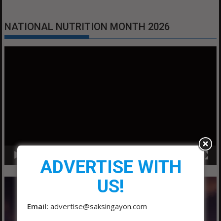
NATIONAL NUTRITION MONTH 2026
Video
Player
00:00
01:04
ADVERTISE WITH
US!
Email:
advertise@saksingayon.com