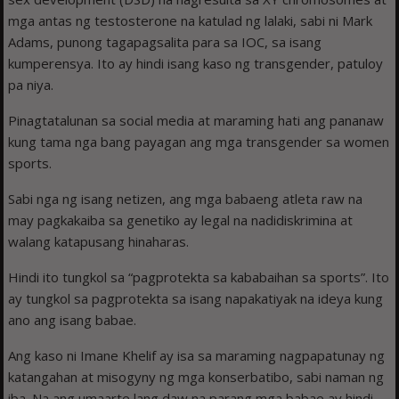
mga antas ng testosterone na katulad ng lalaki, sabi ni Mark
Adams, punong tagapagsalita para sa IOC, sa isang
kumperensya. Ito ay hindi isang kaso ng transgender, patuloy
pa niya.
Pinagtatalunan sa social media at maraming hati ang pananaw
kung tama nga bang payagan ang mga transgender sa women
sports.
Sabi nga ng isang netizen, ang mga babaeng atleta raw na
may pagkakaiba sa genetiko ay legal na nadidiskrimina at
walang katapusang hinaharas.
Hindi ito tungkol sa “pagprotekta sa kababaihan sa sports”. Ito
ay tungkol sa pagprotekta sa isang napakatiyak na ideya kung
ano ang isang babae.
Ang kaso ni Imane Khelif ay isa sa maraming nagpapatunay ng
katangahan at misogyny ng mga konserbatibo, sabi naman ng
iba. Na ang umaarte lang daw na parang mga babae ay hindi