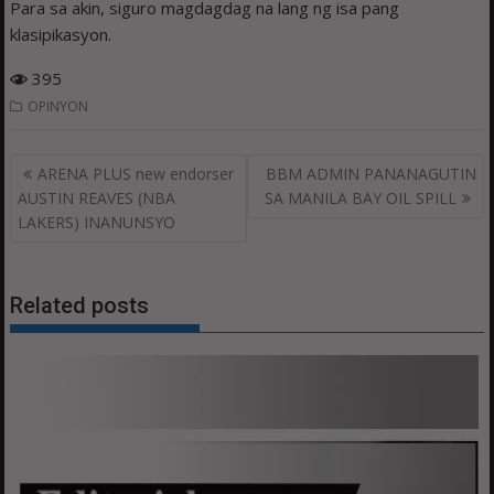
Para sa akin, siguro magdagdag na lang ng isa pang
klasipikasyon.
395
OPINYON
Post
ARENA PLUS new endorser
BBM ADMIN PANANAGUTIN
navigation
AUSTIN REAVES (NBA
SA MANILA BAY OIL SPILL
LAKERS) INANUNSYO
Related posts