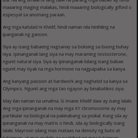
maaaring maging malakas, hindi maaaring biologically gifted o
espesyal sa anomang paraan.
Ang mga katulad ni Khelif, hindi naman nila hinihiling na
ipanganak ng ganoon.
Siya ay isang babaeng nagsanay sa boksing sa buong buhay
niya. Ipinanganak lang siya na may maraming testosterone,
ngunit natural siya. Siya ay ipinanganak bilang isang babae
ngunit may tiyak na mga hormone na nagpapaiba sa kanya.
Ang kanyang passion at hardwork ang naghatid sa kanya sa
Olympics. Ngunit ang mga tao ngayon ay binabatikos siya.
May ilan naman na umalma. Si Imane Khelif daw ay isang lalaki.
Ang mga ipinanganak na may mga XY chromosome ay may
partikular na biological na pakinabang sa pisikal. Kung sila ay
ipinanganak na may matris o hindi, sila ay biologically isang
lalaki. Mayroon silang mas mataas na density ng buto at
kalamnan, at mas mabilis na pagkibot ng mga kalamnan.