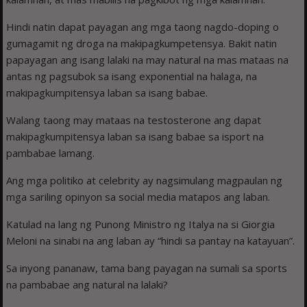
Hindi natin dapat payagan ang mga taong nagdo-doping o
gumagamit ng droga na makipagkumpetensya. Bakit natin
papayagan ang isang lalaki na may natural na mas mataas na
antas ng pagsubok sa isang exponential na halaga, na
makipagkumpitensya laban sa isang babae.
Walang taong may mataas na testosterone ang dapat
makipagkumpitensya laban sa isang babae sa isport na
pambabae lamang.
Ang mga politiko at celebrity ay nagsimulang magpaulan ng
mga sariling opinyon sa social media matapos ang laban.
Katulad na lang ng Punong Ministro ng Italya na si Giorgia
Meloni na sinabi na ang laban ay “hindi sa pantay na katayuan”.
Sa inyong pananaw, tama bang payagan na sumali sa sports
na pambabae ang natural na lalaki?