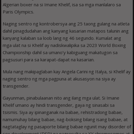
Algerian boxer na si Imane Khelif, isa sa mga manlalaro sa
Paris Olympics.
Naging sentro ng kontrobersya ang 25 taong gulang na atleta
dahil pinagdudahan ang kanyang kasarian matapos talunin ang
kanyang kalaban sa loob lang ng 46 segundo. Kumalat ang
mga ulat na si Khelif ay nadiskwalipika sa 2023 World Boxing
Championship dahil sa umano’y kabiguang makatugon sa
pagsusuri para sa karapat-dapat na kasarian.
Mula nang makipaglaban kay Angela Carini ng Italya, si Khelif ay
naging sentro ng mga pagpuna at akusasyon na siya ay
transgender.
Gayunman, pinabulaanan nito ang ilang mga ulat. Si Imane
Khelif umano ay hindi transgender, gaya ng sinasabi sa
tsismis. Siya ay ipinanganak na babae, rehistradong babae,
namumuhay bilang babae, nag-boksing bilang isang babae, at
nagtataglay ng pasaporte bilang babae ngunit may disorder of
sex development (DSD) na nagresulta sa XY chromosomes at