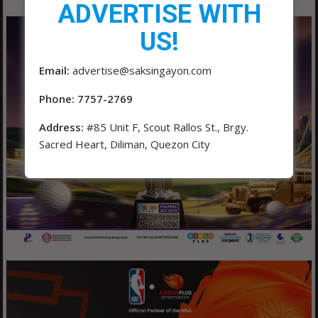
ADVERTISE WITH
US!
Email:
advertise@saksingayon.com
Phone: 7757-2769
Address:
#85 Unit F, Scout Rallos St., Brgy.
Sacred Heart, Diliman, Quezon City