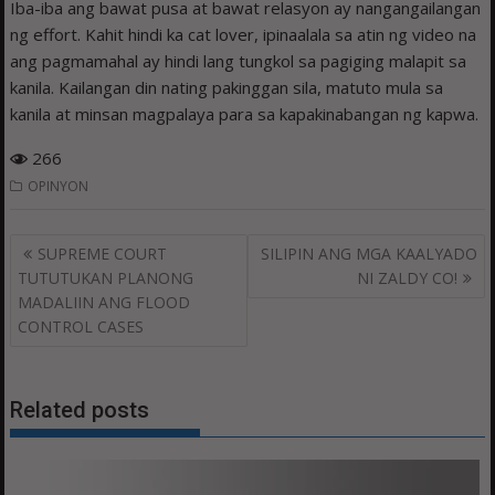
Iba-iba ang bawat pusa at bawat relasyon ay nangangailangan
ng effort. Kahit hindi ka cat lover, ipinaalala sa atin ng video na
ang pagmamahal ay hindi lang tungkol sa pagiging malapit sa
kanila. Kailangan din nating pakinggan sila, matuto mula sa
kanila at minsan magpalaya para sa kapakinabangan ng kapwa.
266
OPINYON
Post
SUPREME COURT
SILIPIN ANG MGA KAALYADO
navigation
TUTUTUKAN PLANONG
NI ZALDY CO!
MADALIIN ANG FLOOD
CONTROL CASES
Related posts