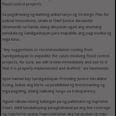
flood control projects.
Sa pagdiriwang ng ikatlong anibersaryo ng Strategic Plan for
Judicial Innovations, sinabi ni Chief Justice Alexander
Gesmundo na handa silang aksyunan agad ang anumang
panukala ng Sandiganbayan para mapabilis ang pagresolba ng
mga kaso.
“Any suggestions or recommendation coming from
Sandiganbayan to expedite the cases involving flood control
projects, for sure, we will review immediately and see to it
that it is properly implemented and drafted,” ani Gesmundo.
Ayon naman kay Sandiganbayan Presiding Justice Geraldine
Econg, bukas ang korte sa posibilidad ng livestreaming ng
mga pagdinig, bilang hakbang tungo sa transparency.
Ngunit nilinaw nitong kailangan pa ng pahintulot ng Supreme
Court, dahil kasalukuyang ipinagbabawal pa ang live coverage
ng mga korte upang maprotektahan ang karapatan ng mga