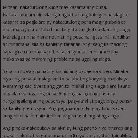
Minsan, nakatutulong kung may kasama ang pusa.
Nakararamdam din sila ng lungkot at ang kaibigan na alaga o
kasama sa paglalaro ay nakatutulong para maging abala at
mas masaya sila. Pero hindi lang ito tungkol sa dami ng alaga.
Mahalaga rin na maramdaman ng pusa na ligtas, naiintindihan
at minamahal sila sa kanilang tahanan. Ang isang kalmadong
kapaligiran na may sapat na atensyon at enrichment ay
makaiiwas sa maraming problema sa ugali ng alaga.
Sana rin huwag na nating sisihin ang babae sa video. Minahal
niya ang pusa at inalagaan ito sa abot ng kanyang makakaya.
Maraming cat lovers ang ganito, mahal ang alaga pero kaunti
ang alam sa ugali ng pusa. Ang pag-aalaga ng pusa ay
nangangailangan ng pasensya, pag-aaral at pagbibigay pansin
sa kanilang emosyon. Ang pagmamahal lang ay hindi sapat
kung hindi natin naiintindihan ang sinasabi ng ating alaga.
Ang pinaka-nakapukaw sa akin ay kung paano niya hinarap ang
atake. Takot at sugatan man, hindi niya ito sinaktan. Ipinakikita