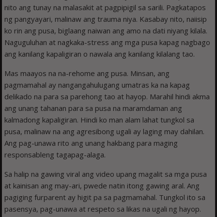
nito ang tunay na malasakit at pagpipigil sa sarili. Pagkatapos
ng pangyayari, malinaw ang trauma niya. Kasabay nito, naiisip
ko rin ang pusa, biglaang naiwan ang amo na dati niyang kilala.
Naguguluhan at nagkaka-stress ang mga pusa kapag nagbago
ang kanilang kapaligiran o nawala ang kanilang kilalang tao.
Mas maayos na na-rehome ang pusa. Minsan, ang
pagmamahal ay nangangahulugang umatras ka na kapag
delikado na para sa parehong tao at hayop. Marahil hindi akma
ang unang tahanan para sa pusa na maramdaman ang
kalmadong kapaligiran. Hindi ko man alam lahat tungkol sa
pusa, malinaw na ang agresibong ugali ay laging may dahilan.
Ang pag-unawa rito ang unang hakbang para maging
responsableng tagapag-alaga.
Sa halip na gawing viral ang video upang magalit sa mga pusa
at kainisan ang may-ari, pwede natin itong gawing aral. Ang
pagiging furparent ay higit pa sa pagmamahal. Tungkol ito sa
pasensya, pag-unawa at respeto sa likas na ugali ng hayop.