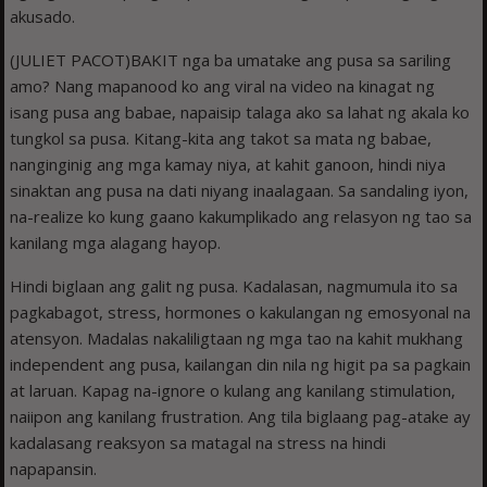
akusado.
(JULIET PACOT)BAKIT nga ba umatake ang pusa sa sariling
amo? Nang mapanood ko ang viral na video na kinagat ng
isang pusa ang babae, napaisip talaga ako sa lahat ng akala ko
tungkol sa pusa. Kitang-kita ang takot sa mata ng babae,
nanginginig ang mga kamay niya, at kahit ganoon, hindi niya
sinaktan ang pusa na dati niyang inaalagaan. Sa sandaling iyon,
na-realize ko kung gaano kakumplikado ang relasyon ng tao sa
kanilang mga alagang hayop.
Hindi biglaan ang galit ng pusa. Kadalasan, nagmumula ito sa
pagkabagot, stress, hormones o kakulangan ng emosyonal na
atensyon. Madalas nakaliligtaan ng mga tao na kahit mukhang
independent ang pusa, kailangan din nila ng higit pa sa pagkain
at laruan. Kapag na-ignore o kulang ang kanilang stimulation,
naiipon ang kanilang frustration. Ang tila biglaang pag-atake ay
kadalasang reaksyon sa matagal na stress na hindi
napapansin.