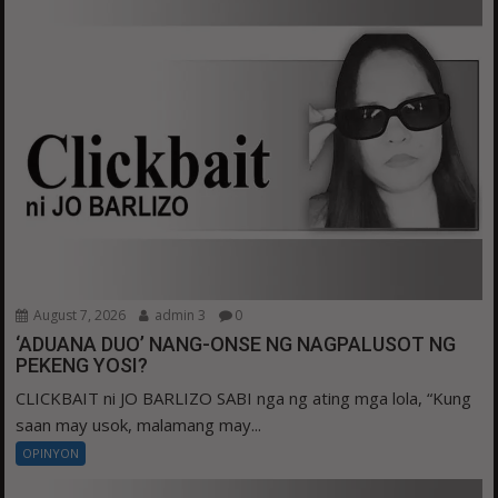
August 7, 2026
admin 3
0
‘ADUANA DUO’ NANG-ONSE NG NAGPALUSOT NG
PEKENG YOSI?
CLICKBAIT ni JO BARLIZO SABI nga ng ating mga lola, “Kung
saan may usok, malamang may...
OPINYON