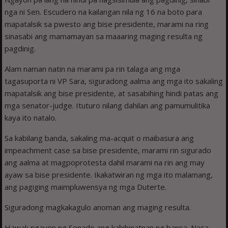
nga ni Sen. Escudero na kailangan nila ng 16 na boto para
mapatalsik sa pwesto ang bise presidente, marami na ring
sinasabi ang mamamayan sa maaaring maging resulta ng
pagdinig.
Alam naman natin na marami pa rin talaga ang mga
tagasuporta ni VP Sara, siguradong aalma ang mga ito sakaling
mapatalsik ang bise presidente, at sasabihing hindi patas ang
mga senator-judge. Ituturo nilang dahilan ang pamumulitika
kaya ito natalo.
Sa kabilang banda, sakaling ma-acquit o maibasura ang
impeachment case sa bise presidente, marami rin sigurado
ang aalma at magpoprotesta dahil marami na rin ang may
ayaw sa bise presidente. Ikakatwiran ng mga ito malamang,
ang pagiging maimpluwensya ng mga Duterte.
Siguradong magkakagulo anoman ang maging resulta.
Hawak ngayon ng Senado ang kahihinatnan ng bansa. Nasa