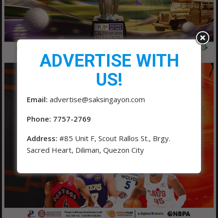
ADVERTISE WITH
US!
Email:
advertise@saksingayon.com
Phone: 7757-2769
Address:
#85 Unit F, Scout Rallos St., Brgy.
Sacred Heart, Diliman, Quezon City