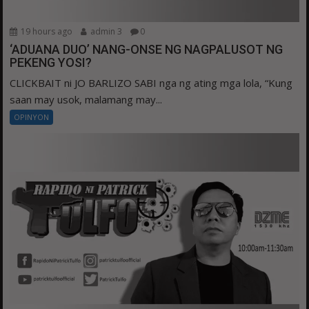
19 hours ago
admin 3
0
‘ADUANA DUO’ NANG-ONSE NG NAGPALUSOT NG
PEKENG YOSI?
CLICKBAIT ni JO BARLIZO SABI nga ng ating mga lola, “Kung
saan may usok, malamang may...
OPINYON