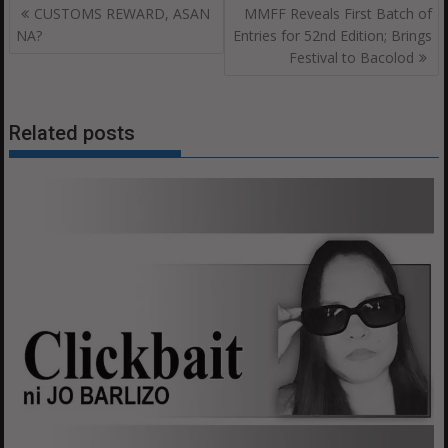
Post
CUSTOMS REWARD, ASAN
MMFF Reveals First Batch of
navigation
NA?
Entries for 52nd Edition; Brings
Festival to Bacolod
Related posts