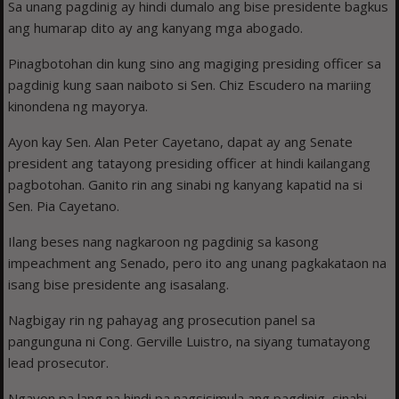
Sa unang pagdinig ay hindi dumalo ang bise presidente bagkus
ang humarap dito ay ang kanyang mga abogado.
Pinagbotohan din kung sino ang magiging presiding officer sa
pagdinig kung saan naiboto si Sen. Chiz Escudero na mariing
kinondena ng mayorya.
Ayon kay Sen. Alan Peter Cayetano, dapat ay ang Senate
president ang tatayong presiding officer at hindi kailangang
pagbotohan. Ganito rin ang sinabi ng kanyang kapatid na si
Sen. Pia Cayetano.
Ilang beses nang nagkaroon ng pagdinig sa kasong
impeachment ang Senado, pero ito ang unang pagkakataon na
isang bise presidente ang isasalang.
Nagbigay rin ng pahayag ang prosecution panel sa
pangunguna ni Cong. Gerville Luistro, na siyang tumatayong
lead prosecutor.
Ngayon pa lang na hindi pa nagsisimula ang pagdinig, sinabi