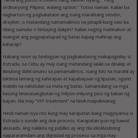
ordinaryong Pilipino, walang option.” Totoo naman. Kailan ba
nagkaroon ng pagkakataon ang isang maralitang vendor,
drayber, o matandang namamalimos na pinapili kung nais ba
nilang sumuko o hintaying dakpin? Kailan naging mahinahon at
maingat ang pagpapatupad ng batas kapag mahirap ang
kaharap?
Habang noon ay binibigyan ng pagkakataong makapagnilay si
Estrada, sa Cebu ay may isang matandang lalaki na dinakip at
ikinulong dahil umano sa pamamalimos. Isang lolo na marahil ay
biktima lamang ng kahirapan at kapabayaan ng lipunan, ngunit
mabilis na nahatulan sa mata ng batas. Samantalang sa mga
kasong kinasasangkutan ng milyon-milyong piso ng kaban ng
bayan, tila may “VIP treatment” na hindi maipaliwanag.
Hindi naman isyu rito kung may karapatan bang magpiyansa si
Estrada o sundin ang due process. Karapatan iyon ng bawat
akusado. Ang nakikita ng publiko ay ang tila eksklusibong
naipararamdam ang dignidad ng proseso sa mga may