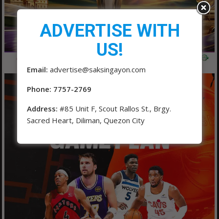
ADVERTISE WITH
US!
Email:
advertise@saksingayon.com
Phone: 7757-2769
Address:
#85 Unit F, Scout Rallos St., Brgy.
Sacred Heart, Diliman, Quezon City