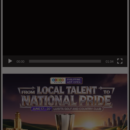
Video
Player
00:00
01:04