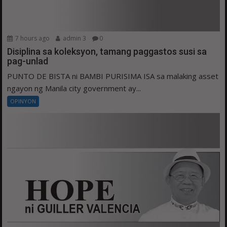
7 hours ago
admin 3
0
Disiplina sa koleksyon, tamang paggastos susi sa
pag-unlad
PUNTO DE BISTA ni BAMBI PURISIMA ISA sa malaking asset
ngayon ng Manila city government ay...
OPINYON