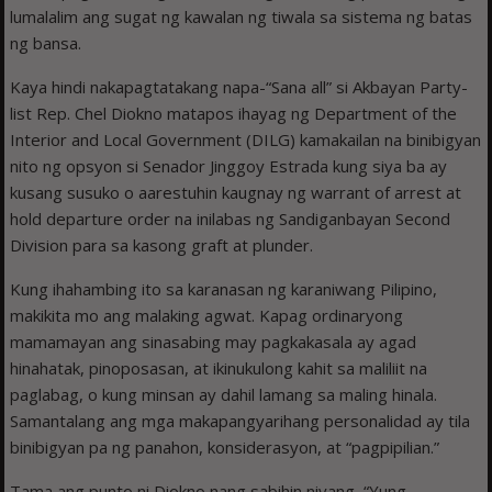
lumalalim ang sugat ng kawalan ng tiwala sa sistema ng batas
ng bansa.
Kaya hindi nakapagtatakang napa-“Sana all” si Akbayan Party-
list Rep. Chel Diokno matapos ihayag ng Department of the
Interior and Local Government (DILG) kamakailan na binibigyan
nito ng opsyon si Senador Jinggoy Estrada kung siya ba ay
kusang susuko o aarestuhin kaugnay ng warrant of arrest at
hold departure order na inilabas ng Sandiganbayan Second
Division para sa kasong graft at plunder.
Kung ihahambing ito sa karanasan ng karaniwang Pilipino,
makikita mo ang malaking agwat. Kapag ordinaryong
mamamayan ang sinasabing may pagkakasala ay agad
hinahatak, pinoposasan, at ikinukulong kahit sa maliliit na
paglabag, o kung minsan ay dahil lamang sa maling hinala.
Samantalang ang mga makapangyarihang personalidad ay tila
binibigyan pa ng panahon, konsiderasyon, at “pagpipilian.”
Tama ang punto ni Diokno nang sabihin niyang, “Yung