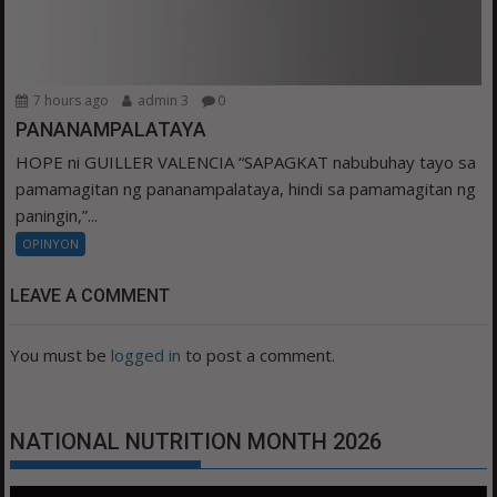
7 hours ago
admin 3
0
PANANAMPALATAYA
HOPE ni GUILLER VALENCIA “SAPAGKAT nabubuhay tayo sa
pamamagitan ng pananampalataya, hindi sa pamamagitan ng
paningin,”...
OPINYON
LEAVE A COMMENT
You must be
logged in
to post a comment.
NATIONAL NUTRITION MONTH 2026