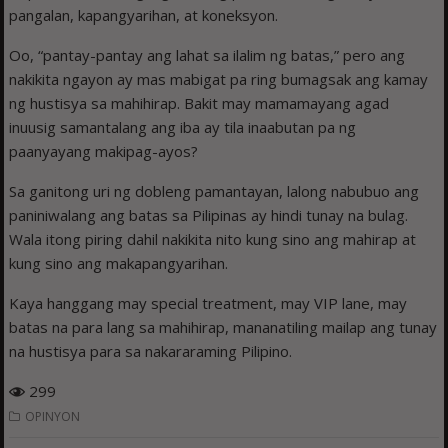
pangalan, kapangyarihan, at koneksyon.
Oo, “pantay-pantay ang lahat sa ilalim ng batas,” pero ang
nakikita ngayon ay mas mabigat pa ring bumagsak ang kamay
ng hustisya sa mahihirap. Bakit may mamamayang agad
inuusig samantalang ang iba ay tila inaabutan pa ng
paanyayang makipag-ayos?
Sa ganitong uri ng dobleng pamantayan, lalong nabubuo ang
paniniwalang ang batas sa Pilipinas ay hindi tunay na bulag.
Wala itong piring dahil nakikita nito kung sino ang mahirap at
kung sino ang makapangyarihan.
Kaya hanggang may special treatment, may VIP lane, may
batas na para lang sa mahihirap, mananatiling mailap ang tunay
na hustisya para sa nakararaming Pilipino.
299
OPINYON