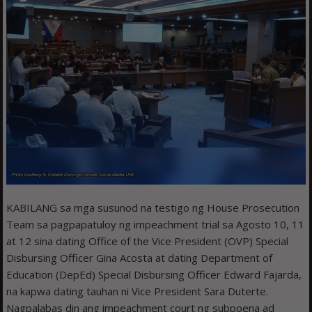
KABILANG sa mga susunod na testigo ng House Prosecution
Team sa pagpapatuloy ng impeachment trial sa Agosto 10, 11
at 12 sina dating Office of the Vice President (OVP) Special
Disbursing Officer Gina Acosta at dating Department of
Education (DepEd) Special Disbursing Officer Edward Fajarda,
na kapwa dating tauhan ni Vice President Sara Duterte.
Nagpalabas din ang impeachment court ng subpoena ad