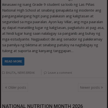
ikinasawi ng isang Grade 9 student sa loob ng Las Piñas
National High School at sinabing ipinapakita ng insidente ang
pangangailangang higit pang palakasin ang kaligtasan at
seguridad sa mga paaralan. Ayon kay Villar, ang mga paaralan
ay dapat manatiling lugar ng kaligtasan, pagkatuto at pag-asa,
at hindi lugar kung saan nalalagay sa panganib ang buhay ng
mga estudyante. Nagpaabot din ang senador ng pakikiramay
sa pamilya ng biktima at sinabing patuloy na nagbibigay ng
tulong at suporta ang kanyang tanggapan…
READ MORE
,
BALITA
NEWS BREAK
Leave a comment
Posts
Older posts
Newer posts
navigation
NATIONAL NUTRITION MONTH 2026