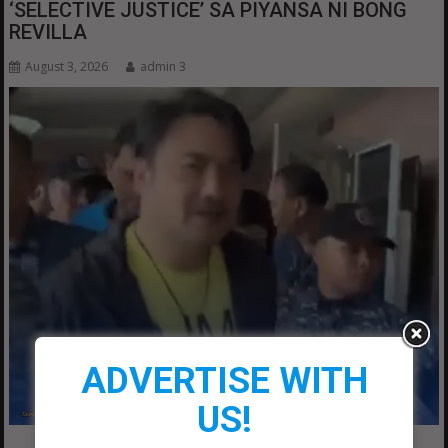
‘SELECTIVE JUSTICE’ SA PIYANSA NI BONG
REVILLA
August 3, 2026
admin 3
ADVERTISE WITH
US!