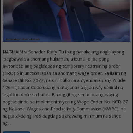
NAGHAIN si Senador Raffy Tulfo ng panukalang naglalayong
ipagbawal sa anomang hukuman, tribunal, o iba pang
awtoridad ang paglalabas ng temporary restraining order
(TRO) o injunction laban sa anomang wage order. Sa ilalim ng
Senate Bill No. 2372, nais ni Tulfo na amyendahan ang Article
126 ng Labor Code upang matugunan ang aniya’y umiiral na
legal loophole sa batas. Binanggit ng senador ang naging
pagsuspinde sa implementasyon ng Wage Order No. NCR-27
ng National Wages and Productivity Commission (NWPC), na
nagtatakda ng P85 dagdag sa arawang minimum na sahod
ng…