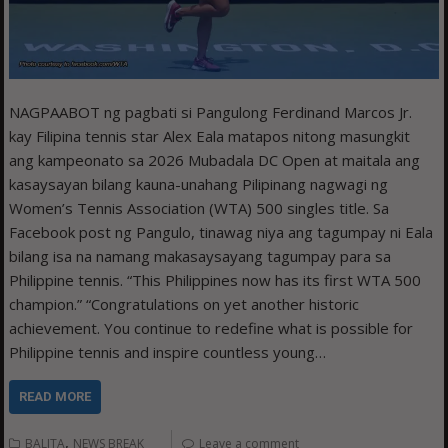
NAGPAABOT ng pagbati si Pangulong Ferdinand Marcos Jr.
kay Filipina tennis star Alex Eala matapos nitong masungkit
ang kampeonato sa 2026 Mubadala DC Open at maitala ang
kasaysayan bilang kauna-unahang Pilipinang nagwagi ng
Women’s Tennis Association (WTA) 500 singles title. Sa
Facebook post ng Pangulo, tinawag niya ang tagumpay ni Eala
bilang isa na namang makasaysayang tagumpay para sa
Philippine tennis. “This Philippines now has its first WTA 500
champion.” “Congratulations on yet another historic
achievement. You continue to redefine what is possible for
Philippine tennis and inspire countless young…
READ MORE
,
BALITA
NEWS BREAK
Leave a comment