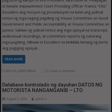
pagtutol ng kampo ni Vice President Sara Duterte. Pinayagan
ni Senate Impeachment Court Presiding Officer Francis “Chiz”
Escudero ang mosyon ng prosekusyon na kunin ang judicial
notice ng mga naging pagdinig ng House Committee on Good
Government and Public Accountability at House Committee on
Justice. Saklaw ng judicial notice ang mga opisyal na transcript,
audiovisual recordings, at committee reports ng naturang
mga pagdinig. Nilinaw ni Escudero na kinikilala lamang ng korte
ang pagiging opisyal…
READ MORE
,
BALITA
NEWS BREAK
Leave a comment
Database kontrolado ng dayuhan DATOS NG
MOTORISTA NANGANGANIB – LTO
August 5, 2026
admin 3