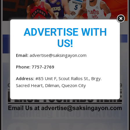
ADVERTISE WITH
US!
Email:
advertise@saksingayon.com
Phone: 7757-2769
Address:
#85 Unit F, Scout Rallos St., Brgy.
Sacred Heart, Diliman, Quezon City