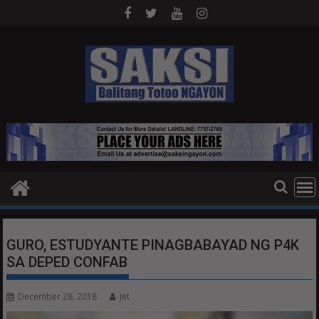
Skip
to
content
GURO, ESTUDYANTE PINAGBABAYAD NG P4K
SA DEPED CONFAB
December 28, 2018
Jet