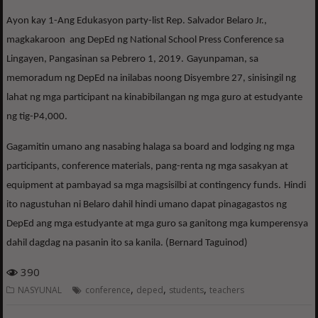
Ayon kay 1-Ang Edukasyon party-list Rep. Salvador Belaro Jr.,
magkakaroon ang DepEd ng National School Press Conference sa
Lingayen, Pangasinan sa Pebrero 1, 2019.
Gayunpaman, sa
memoradum ng DepEd na inilabas noong Disyembre 27, sinisingil ng
lahat ng mga participant na kinabibilangan ng mga guro at estudyante
ng tig-P4,000.
Gagamitin umano ang nasabing halaga sa board and lodging ng mga
participants, conference materials, pang-renta ng mga sasakyan at
equipment at pambayad sa mga magsisilbi at contingency funds.
Hindi
ito nagustuhan ni Belaro dahil hindi umano dapat pinagagastos ng
DepEd ang mga estudyante at mga guro sa ganitong mga kumperensya
dahil dagdag na pasanin ito sa kanila. (Bernard Taguinod)
390
,
,
,
NASYUNAL
conference
deped
students
teachers