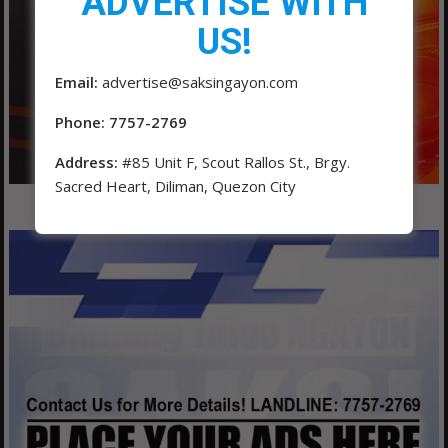
ADVERTISE WITH
US!
Email:
advertise@saksingayon.com
Phone: 7757-2769
Address:
#85 Unit F, Scout Rallos St., Brgy.
Sacred Heart, Diliman, Quezon City