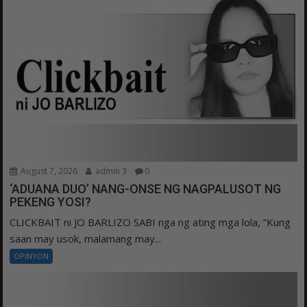
August 7, 2026
admin 3
0
‘ADUANA DUO’ NANG-ONSE NG NAGPALUSOT NG
PEKENG YOSI?
CLICKBAIT ni JO BARLIZO SABI nga ng ating mga lola, “Kung
saan may usok, malamang may...
OPINYON