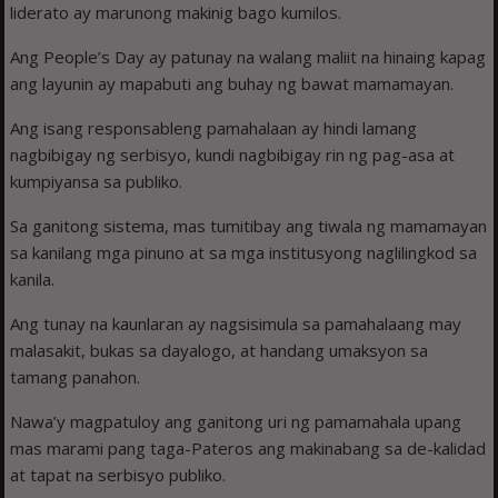
liderato ay marunong makinig bago kumilos.
Ang People’s Day ay patunay na walang maliit na hinaing kapag
ang layunin ay mapabuti ang buhay ng bawat mamamayan.
Ang isang responsableng pamahalaan ay hindi lamang
nagbibigay ng serbisyo, kundi nagbibigay rin ng pag-asa at
kumpiyansa sa publiko.
Sa ganitong sistema, mas tumitibay ang tiwala ng mamamayan
sa kanilang mga pinuno at sa mga institusyong naglilingkod sa
kanila.
Ang tunay na kaunlaran ay nagsisimula sa pamahalaang may
malasakit, bukas sa dayalogo, at handang umaksyon sa
tamang panahon.
Nawa’y magpatuloy ang ganitong uri ng pamamahala upang
mas marami pang taga-Pateros ang makinabang sa de-kalidad
at tapat na serbisyo publiko.