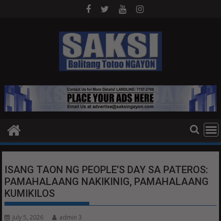
Skip
to
content
ISANG TAON NG PEOPLE’S DAY SA PATEROS:
PAMAHALAANG NAKIKINIG, PAMAHALAANG
KUMIKILOS
July 5, 2026
admin 3