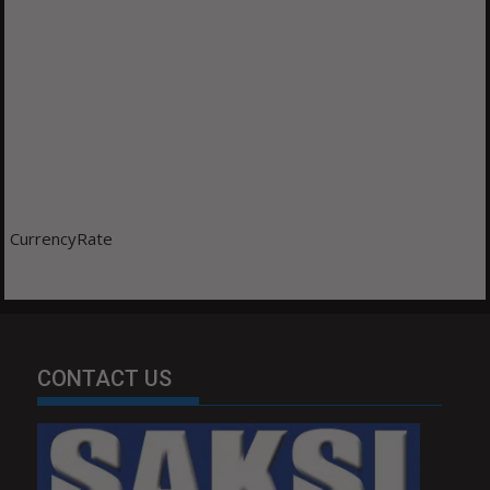
CurrencyRate
CONTACT US