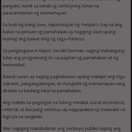
pangako, kundi sa lawak ng serbisyong tunay na
nararamdaman ng mamamayan.
Sa loob ng isang taon, napatunayan ng People’s Day na ang
bukas na pintuan ng pamahalaan ay nagiging daan upang
marinig ang bawat tinig ng taga-Pateros.
Sa pangunguna ni Mayor Gerald German, naging mahalagang
tulay ang programang ito sa pagitan ng pamahalaan at ng
komunidad.
Bawat Lunes ay naging pagkakataon upang mailapit ang mga
suliranin, pangangailangan, at mungkahi ng mamamayan nang
direkta sa kanilang lokal na pamahalaan.
Ang mabilis na pagtugon sa tulong medikal, burial assistance,
referral, at iba pang serbisyo ay nagpapakita ng malasakit na
higit pa sa tungkulin.
Mas nagiging makabuluhan ang serbisyo publiko kapag ang