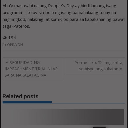
Aba’y masasabi na ang People’s Day ay hindi lamang isang
programa—ito ay simbolo ng isang pamahalaang tunay na
naglilingkod, nakikinig, at kumikilos para sa kapakanan ng bawat
taga-Pateros.
194
OPINYON
Post
SEGURIDAD NG
Yorme Isko: ‘Di lang salita,
navigation
IMPEACHMENT TRIAL NI VP
serbisyo ang sukatan
SARA NAKALATAG NA
Related posts