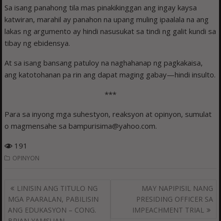
Sa isang panahong tila mas pinakikinggan ang ingay kaysa
katwiran, marahil ay panahon na upang muling ipaalala na ang
lakas ng argumento ay hindi nasusukat sa tindi ng galit kundi sa
tibay ng ebidensya.
At sa isang bansang patuloy na naghahanap ng pagkakaisa,
ang katotohanan pa rin ang dapat maging gabay—hindi insulto.
***
Para sa inyong mga suhestyon, reaksyon at opinyon, sumulat
o magmensahe sa bampurisima@yahoo.com.
191
OPINYON
Post
LINISIN ANG TITULO NG
MAY NAPIPISIL NANG
navigation
MGA PAARALAN, PABILISIN
PRESIDING OFFICER SA
ANG EDUKASYON – CONG.
IMPEACHMENT TRIAL
BRIAN YAMSUAN