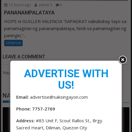
12 hours ago
admin 3
0
PANANAMPALATAYA
HOPE ni GUILLER VALENCIA “SAPAGKAT nabubuhay tayo sa
pamamagitan ng pananampalataya, hindi sa pamamagitan ng
paningin,”...
OPINYON
LEAVE A COMMENT
ADVERTISE WITH
You must be
logged in
to post a comment.
US!
NATIONAL NUTRITION MONTH 2026
Email:
advertise@saksingayon.com
Phone: 7757-2769
Video
Player
Address:
#85 Unit F, Scout Rallos St., Brgy.
Sacred Heart, Diliman, Quezon City