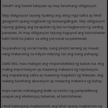
Subali’t ang bawat kalayaan ay may kasamang obligasyon.
May obligasyon tayong tiyaking ang ating mga salita ay hindi
ginagamit upang maghasik ng kasinungalingan. May obligasyon
tayong igalang ang karapatan ng iba na magkaroon ng sariling
pananaw. At may obligasyon tayong itaguyod ang katotohanan
kahit hindi ito pabor sa ating personal na paniniwala.
Sa panahon ng social media, isang pindot lamang ay maaari
nang makarating sa milyon-milyong tao ang isang pahayag.
Dahil dito, mas mabigat ang responsibilidad ng bawat isa. Ang
maling impormasyon ay maaaring makasira ng reputasyon.
Ang mapanirang salita ay maaaring magdulot ng hidwaan. Ang
walang basehang akusasyon ay maaaring makasira ng buhay.
Kaya naman mahalagang ibalik sa sentro ng pampublikong
usapan ang ebidensya, katwiran, at katotohanan.
Hindi kailangang magkasundo ang lahat upang magkaroon ng