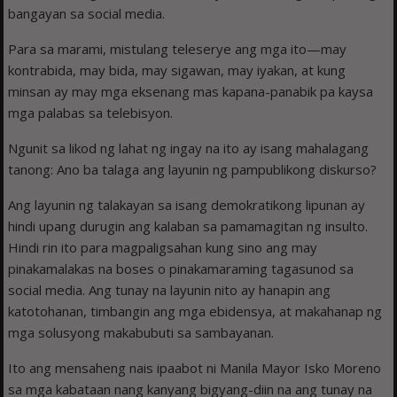
bangayan sa social media.
Para sa marami, mistulang teleserye ang mga ito—may
kontrabida, may bida, may sigawan, may iyakan, at kung
minsan ay may mga eksenang mas kapana-panabik pa kaysa
mga palabas sa telebisyon.
Ngunit sa likod ng lahat ng ingay na ito ay isang mahalagang
tanong: Ano ba talaga ang layunin ng pampublikong diskurso?
Ang layunin ng talakayan sa isang demokratikong lipunan ay
hindi upang durugin ang kalaban sa pamamagitan ng insulto.
Hindi rin ito para magpaligsahan kung sino ang may
pinakamalakas na boses o pinakamaraming tagasunod sa
social media. Ang tunay na layunin nito ay hanapin ang
katotohanan, timbangin ang mga ebidensya, at makahanap ng
mga solusyong makabubuti sa sambayanan.
Ito ang mensaheng nais ipaabot ni Manila Mayor Isko Moreno
sa mga kabataan nang kanyang bigyang-diin na ang tunay na