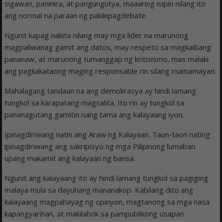
sigawan, paninira, at pangungutya, maaaring isipin nilang ito
ang normal na paraan ng pakikipagdebate.
Ngunit kapag nakita nilang may mga lider na marunong
magpaliwanag gamit ang datos, may respeto sa magkaibang
pananaw, at marunong tumanggap ng kritisismo, mas malaki
ang pagkakataong maging responsable rin silang mamamayan.
Mahalagang tandaan na ang demokrasya ay hindi lamang
tungkol sa karapatang magsalita. Ito rin ay tungkol sa
pananagutang gamitin nang tama ang kalayaang iyon.
Ipinagdiriwang natin ang Araw ng Kalayaan. Taun-taon nating
ipinagdiriwang ang sakripisyo ng mga Pilipinong lumaban
upang makamit ang kalayaan ng bansa.
Ngunit ang kalayaang ito ay hindi lamang tungkol sa pagiging
malaya mula sa dayuhang mananakop. Kabilang dito ang
kalayaang magpahayag ng opinyon, magtanong sa mga nasa
kapangyarihan, at makilahok sa pampublikong usapan.