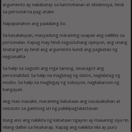
argumento ay nakabatay sa katotohanan at ebidensya, hindi
sa personal na pag-atake.
Napapanahon ang paalalang ito.
Sa kasalukuyan, masyadong maraming usapan ang nalilihis sa
personalan. Kapag may hindi nagustuhang opinyon, ang unang
tinatarget ay hindi ang argumento kundi ang pagkatao ng
nagsasalita.
Sa halip na sagutin ang mga tanong, sinasagot ang
personalidad. Sa halip na maglatag ng datos, naglalatag ng
insulto. Sa halip na magbigay ng solusyon, nagkakaroon ng
bangayan.
Ang mas masakit, maraming kabataan ang nasasaksihan at
natututo sa ganitong uri ng pakikipagtalastasan.
Kung ano ang nakikita ng kabataan ngayon ay maaaring siya rin
nilang dalhin sa hinaharap. Kapag ang nakikita nila ay puro