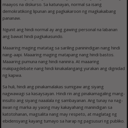
maayos na diskurso. Sa katunayan, normal sa isang
demokratikong lipunan ang pagkakaroon ng magkakaibang
pananaw.
Ngunit ang hindi normal ay ang gawing personal na labanan
ang bawat hindi pagkakasundo.
Maaaring maging matatag sa sariling paninindigan nang hindi
nang-aapi. Maaaring maging matapang nang hindi bastos.
Maaaring pumuna nang hindi naninira. At maaaring
makipagdebate nang hindi kinakailangang yurakan ang dignidad
ng kapwa.
Sa huli, hindi ang pinakamalakas sumigaw ang siyang
nagwawagi sa kasaysayan. Hindi rin ang pinakamagaling mang-
insulto ang siyang naaalala ng sambayanan. Ang tunay na nag-
iiwan ng marka ay yaong may kakayahang manindigan sa
katotohanan, magsalita nang may respeto, at maglatag ng
ebidensyang kayang tumayo sa harap ng pagsusuri ng publiko.