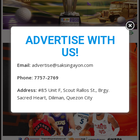
ADVERTISE WITH
US!
Email:
advertise@saksingayon.com
Phone: 7757-2769
Address:
#85 Unit F, Scout Rallos St., Brgy.
Sacred Heart, Diliman, Quezon City