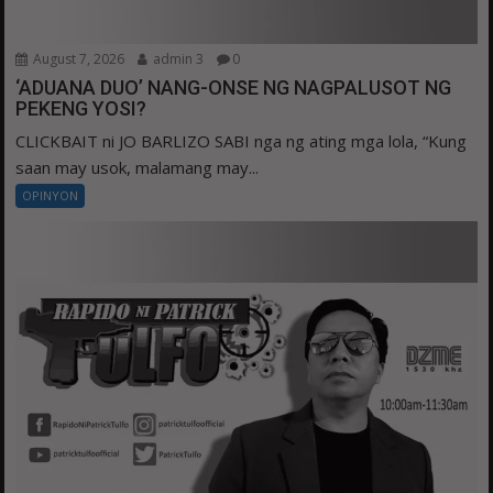
August 7, 2026
admin 3
0
‘ADUANA DUO’ NANG-ONSE NG NAGPALUSOT NG
PEKENG YOSI?
CLICKBAIT ni JO BARLIZO SABI nga ng ating mga lola, “Kung
saan may usok, malamang may...
OPINYON