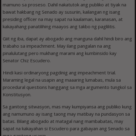
mamuno sa proseso. Dahil nakatutok ang publiko at tiyak na
bawat hakbang ng Senado ay susuriin, kailangan ng isang
presiding officer na may sapat na kaalaman, karanasan, at
kakayahang panatilihing maayos ang takbo ng paglilitis.
Giit ng iba, dapat ay abogado ang manguna dahil hindi biro ang
trabaho sa impeachment. May ilang pangalan na ang
pinalulutang pero mukhang marami ang kumbinsido kay
Senator Chiz Escudero.
Hindi kasi ordinaryong pagdinig ang impeachment trial.
Maraming legal na usapin ang maaaring lumabas, mula sa
procedural questions hanggang sa mga argumento tungkol sa
Konstitusyon.
Sa ganitong sitwasyon, mas may kumpiyansa ang publiko kung
ang namumuno ay isang taong may matibay na pundasyon sa
batas. Bilang abogado at matagal nang mambabatas, may
sapat na kakayahan si Escudero para gabayan ang Senado sa
mga ganitong usapin.