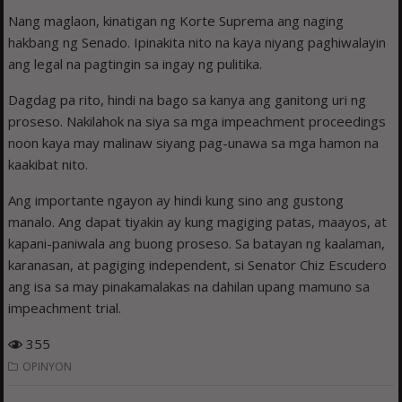
Nang maglaon, kinatigan ng Korte Suprema ang naging
hakbang ng Senado. Ipinakita nito na kaya niyang paghiwalayin
ang legal na pagtingin sa ingay ng pulitika.
Dagdag pa rito, hindi na bago sa kanya ang ganitong uri ng
proseso. Nakilahok na siya sa mga impeachment proceedings
noon kaya may malinaw siyang pag-unawa sa mga hamon na
kaakibat nito.
Ang importante ngayon ay hindi kung sino ang gustong
manalo. Ang dapat tiyakin ay kung magiging patas, maayos, at
kapani-paniwala ang buong proseso. Sa batayan ng kaalaman,
karanasan, at pagiging independent, si Senator Chiz Escudero
ang isa sa may pinakamalakas na dahilan upang mamuno sa
impeachment trial.
355
OPINYON