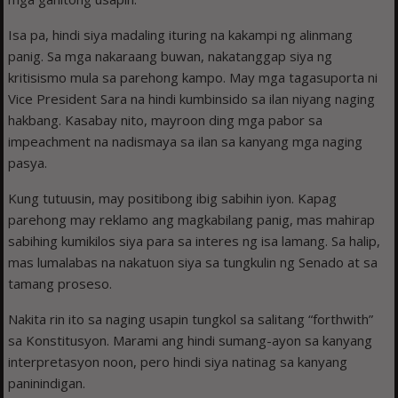
Isa pa, hindi siya madaling ituring na kakampi ng alinmang
panig. Sa mga nakaraang buwan, nakatanggap siya ng
kritisismo mula sa parehong kampo. May mga tagasuporta ni
Vice President Sara na hindi kumbinsido sa ilan niyang naging
hakbang. Kasabay nito, mayroon ding mga pabor sa
impeachment na nadismaya sa ilan sa kanyang mga naging
pasya.
Kung tutuusin, may positibong ibig sabihin iyon. Kapag
parehong may reklamo ang magkabilang panig, mas mahirap
sabihing kumikilos siya para sa interes ng isa lamang. Sa halip,
mas lumalabas na nakatuon siya sa tungkulin ng Senado at sa
tamang proseso.
Nakita rin ito sa naging usapin tungkol sa salitang “forthwith”
sa Konstitusyon. Marami ang hindi sumang-ayon sa kanyang
interpretasyon noon, pero hindi siya natinag sa kanyang
paninindigan.