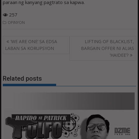
paraan ng kanyang pagtrato sa kapwa.
257
OPINYON
Post
‘WE ARE ONE’ SA EDSA
LIFTING OF BLACKLIST,
navigation
LABAN SA KORUPSYON
BARGAIN OFFER NI ALIAS
‘HAIDEE’?
Related posts