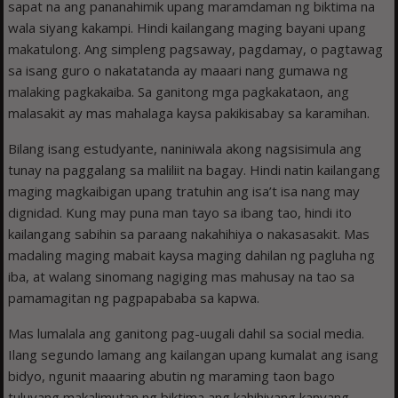
sapat na ang pananahimik upang maramdaman ng biktima na
wala siyang kakampi. Hindi kailangang maging bayani upang
makatulong. Ang simpleng pagsaway, pagdamay, o pagtawag
sa isang guro o nakatatanda ay maaari nang gumawa ng
malaking pagkakaiba. Sa ganitong mga pagkakataon, ang
malasakit ay mas mahalaga kaysa pakikisabay sa karamihan.
Bilang isang estudyante, naniniwala akong nagsisimula ang
tunay na paggalang sa maliliit na bagay. Hindi natin kailangang
maging magkaibigan upang tratuhin ang isa’t isa nang may
dignidad. Kung may puna man tayo sa ibang tao, hindi ito
kailangang sabihin sa paraang nakahihiya o nakasasakit. Mas
madaling maging mabait kaysa maging dahilan ng pagluha ng
iba, at walang sinomang nagiging mas mahusay na tao sa
pamamagitan ng pagpapababa sa kapwa.
Mas lumalala ang ganitong pag-uugali dahil sa social media.
Ilang segundo lamang ang kailangan upang kumalat ang isang
bidyo, ngunit maaaring abutin ng maraming taon bago
tuluyang makalimutan ng biktima ang kahihiyang kanyang