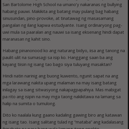
San Bartolome High School na umano’y nakaranas ng bullying
habang pauwi. Makikita ang batang may pulang bag habang
sinusundan, pino-provoke, at tinatawag ng masasamang
pangalan ng ilang kapwa estudyante. Isang ordinaryong pag-
uwi mula sa paaralan ang nauwi sa isang eksenang hindi dapat
maranasan ng kahit sino.
Habang pinanonood ko ang naturang bidyo, iisa ang tanong na
paulit-ulit na sumasagi sa isip ko. Hanggang saan ba ang
kayang tiisin ng isang tao bago siya tuluyang masaktan?
Hindi natin narinig ang buong kuwento, ngunit sapat na ang
mga larawang nakita upang malaman na may isang batang
inilagay sa isang sitwasyong nakapagpapahiya. Mas mabigat
pa rito ang isipin na may mga taong nakikitawa na lamang sa
halip na sumita o tumulong.
Dito ko naalala kung gaano kadaling gawing biro ang katawan
ng isang tao. Isang salitang tulad ng “mataba” ang kadalasang
ibinabato na para bang wala lamang itong epekto.