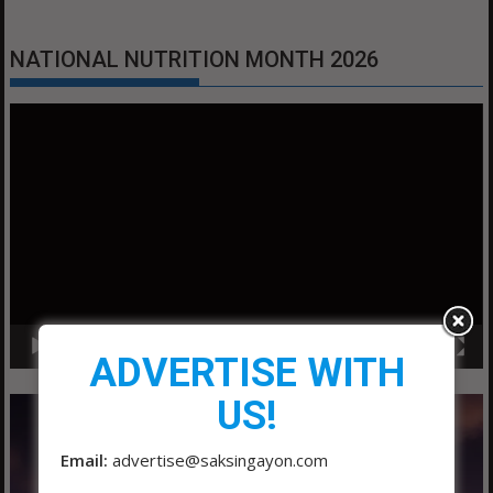
NATIONAL NUTRITION MONTH 2026
Video
Player
00:00
01:04
ADVERTISE WITH
US!
Email:
advertise@saksingayon.com