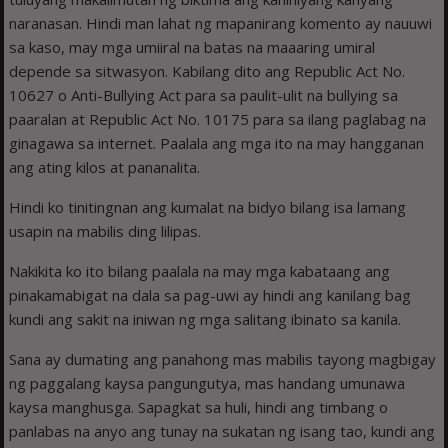
naranasan. Hindi man lahat ng mapanirang komento ay nauuwi
sa kaso, may mga umiiral na batas na maaaring umiral
depende sa sitwasyon. Kabilang dito ang Republic Act No.
10627 o Anti-Bullying Act para sa paulit-ulit na bullying sa
paaralan at Republic Act No. 10175 para sa ilang paglabag na
ginagawa sa internet. Paalala ang mga ito na may hangganan
ang ating kilos at pananalita.
Hindi ko tinitingnan ang kumalat na bidyo bilang isa lamang
usapin na mabilis ding lilipas.
Nakikita ko ito bilang paalala na may mga kabataang ang
pinakamabigat na dala sa pag-uwi ay hindi ang kanilang bag
kundi ang sakit na iniwan ng mga salitang ibinato sa kanila.
Sana ay dumating ang panahong mas mabilis tayong magbigay
ng paggalang kaysa pangungutya, mas handang umunawa
kaysa manghusga. Sapagkat sa huli, hindi ang timbang o
panlabas na anyo ang tunay na sukatan ng isang tao, kundi ang