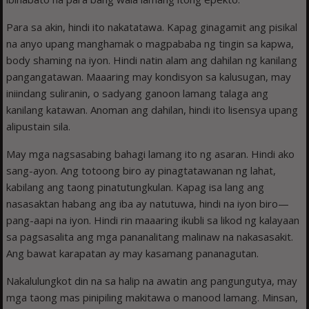
Para sa akin, hindi ito nakatatawa. Kapag ginagamit ang pisikal
na anyo upang manghamak o magpababa ng tingin sa kapwa,
body shaming na iyon. Hindi natin alam ang dahilan ng kanilang
pangangatawan. Maaaring may kondisyon sa kalusugan, may
iniindang suliranin, o sadyang ganoon lamang talaga ang
kanilang katawan. Anoman ang dahilan, hindi ito lisensya upang
alipustain sila.
May mga nagsasabing bahagi lamang ito ng asaran. Hindi ako
sang-ayon. Ang totoong biro ay pinagtatawanan ng lahat,
kabilang ang taong pinatutungkulan. Kapag isa lang ang
nasasaktan habang ang iba ay natutuwa, hindi na iyon biro—
pang-aapi na iyon. Hindi rin maaaring ikubli sa likod ng kalayaan
sa pagsasalita ang mga pananalitang malinaw na nakasasakit.
Ang bawat karapatan ay may kasamang pananagutan.
Nakalulungkot din na sa halip na awatin ang pangungutya, may
mga taong mas pinipiling makitawa o manood lamang. Minsan,