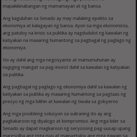
mapakikinabangan ng mamamayan at ng bansa.
Ang kaguluhan sa Senado ay may malaking epekto sa
ekonomiya at kalagayan ng bansa. Ayon sa mga ekonomista,
ang patuloy na krisis sa pulitika ay nagdudulot ng kawalan ng
katiyakan na maaaring humantong sa pagbagal ng paglago ng
ekonomiya.
Ito ay dahil ang mga negosyante at mamumuhunan ay
nagiging maingat sa pag-invest dahil sa kawalan ng katiyakan
sa pulitika.
Ang pagbagal ng paglago ng ekonomiya dahil sa kawalan ng
katiyakan sa pulitika ay maaaring humantong sa pagtaas ng
presyo ng mga bilihin at kawalan ng tiwala sa gobyerno
Ang mga posibleng solusyon sa suliraning ito ay ang
pagkakaroon ng diyalogo at kompromiso. Ang mga lider sa
Senado ay dapat magkaroon ng seryosong pag-uusap upang
maresolba ang mga isyu at maipagtuloy ang mga gawain sa