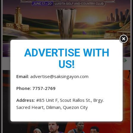
ADVERTISE WITH
US!
Email:
advertise@saksingayon.com
Phone: 7757-2769
Address:
#85 Unit F, Scout Rallos St., Brgy.
Sacred Heart, Diliman, Quezon City