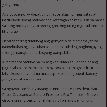
gobyerno.
Ang gobyerno ay dapat ding magpalakas ng mga batas at
institusyon upang matiyak ang katatagan at kaayusan sa bansa
sakaling muling magkaroon ng ganitong uri ng mga suliranin sa
hinaharap.
Nararapat ding tumulong ang gobyerno sa mamamayan na
naapektuhan ng kaguluhan sa Senado, tulad ng pagbibigay ng
tulong pinansyal at serbisyong pampubliko.
Kung magpapatuloy pa rin ang kaguluhan sa Senado at ang
pagtatalo sa pamumuno nito ay posibleng magresulta ito sa
krisis konstitusyonal na makaaapekto sa pagpapatakbo ng
gobyerno at ekonomiya.
Sa ngayon, parehong inaangkin nina Senate President Alan
Peter Cayetano at Senate President Pro Tempore Sherwin
Gatchalian ang pagiging lehitimo ng kanilang pamumuno.