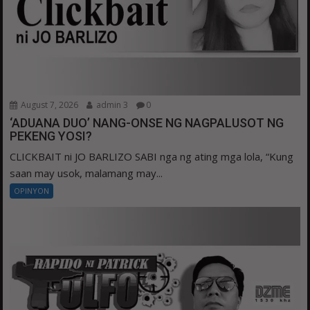
August 7, 2026
admin 3
0
‘ADUANA DUO’ NANG-ONSE NG NAGPALUSOT NG
PEKENG YOSI?
CLICKBAIT ni JO BARLIZO SABI nga ng ating mga lola, “Kung
saan may usok, malamang may...
OPINYON