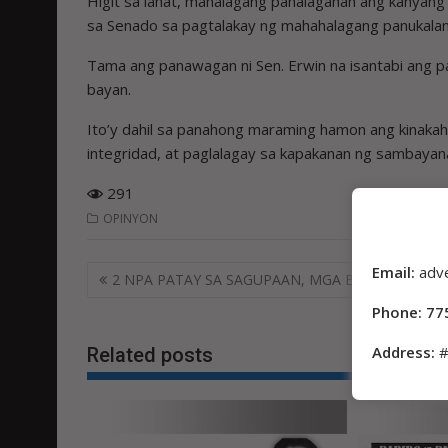
Higit sa lahat, mahalagang pahalagahan ang kanyang 
sa Senado sa pagtalakay ng mahahalagang panukalan
Tama ang panawagan ni Sen. Erwin na isantabi ang pa
bayan.
Ito’y dahil sa panahong maraming hamon ang kinakaha
integridad, at paglalagay sa kapakanan ng sambayana
291
OPINYON
Post
Email:
adv
2 NPA PATAY SA SAGUPAAN, MGA BARIL NASAM
navigation
Phone: 77
Address:
#
Related posts