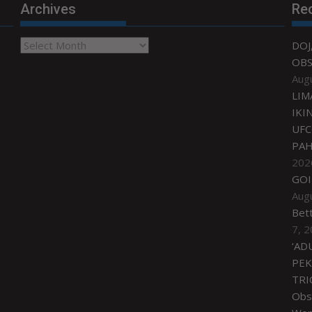
Archives
Re
Archives
DOJ
OBS
Aug
LIM
IKI
UFC
PAH
202
GOI
Aug
Bet
7, 
‘AD
PEK
TRI
Obse