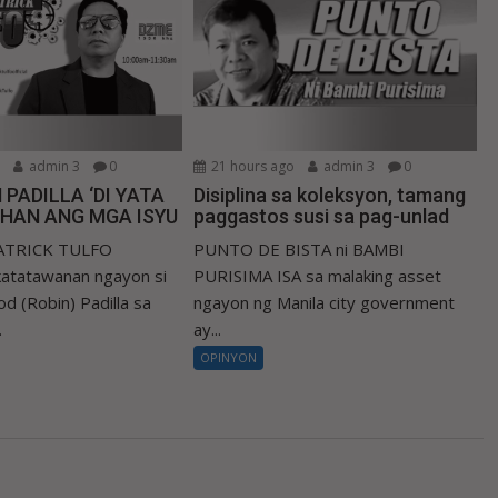
o
admin 3
0
21 hours ago
admin 3
0
 PADILLA ‘DI YATA
Disiplina sa koleksyon, tamang
IHAN ANG MGA ISYU
paggastos susi sa pag-unlad
PATRICK TULFO
PUNTO DE BISTA ni BAMBI
atatawanan ngayon si
PURISIMA ISA sa malaking asset
d (Robin) Padilla sa
ngayon ng Manila city government
.
ay...
OPINYON