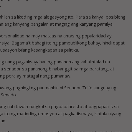
.
hilan sa likod ng mga alegasyong ito. Para sa kanya, posibleng
 ang kanyang pangalan at maging ang kanyang pamilya.
 personalidad na may mataas na antas ng popularidad ay
siya. Bagama’t bahagi ito ng pampublikong buhay, hindi dapat
sasyon bilang kasangkapan sa pulitika.
wag nang pag-aksayahan ng panahon ang kahalintulad na
iya senador sa panahong binabanggit sa mga paratang, at
 ng pera ay matagal nang pumanaw.
nawang paghingi ng paumanhin ni Senador Tulfo kaugnay ng
 Senado.
yang nabitawan tungkol sa pagpapaaresto at pagpapaalis sa
a ito ng matinding emosyon at pagkadismaya, kinilala niyang
aan.