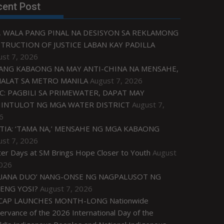
cent Post
, WALA PANG PINAL NA DESISYON SA REKLAMONG
TRUCTION OF JUSTICE LABAN KAY PADILLA
ust 7, 2026
ANG KABAONG NA MAY ANTI-CHINA NA MENSAHE,
NALAT SA METRO MANILA
August 7, 2026
C: PAGBILI SA PRIMEWATER, DAPAT MAY
INTULOT NG MGA WATER DISTRICT
August 7,
6
TIA: ‘TAMA NA,’ MENSAHE NG MGA KABAONG
ust 7, 2026
ter Days at SM Brings Hope Closer to Youth
August
2026
UANA DUO’ NANG-ONSE NG NAGPALUSOT NG
ENG YOSI?
August 7, 2026
CAP LAUNCHES MONTH-LONG Nationwide
rvance of the 2026 International Day of the