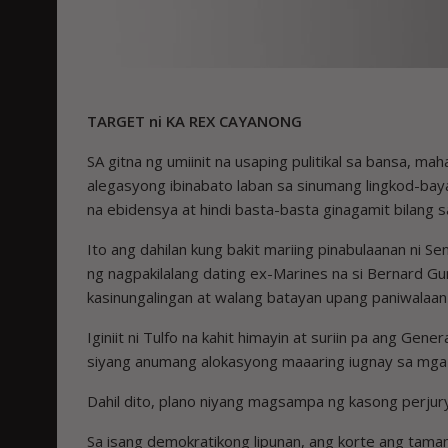
TARGET ni KA REX CAYANONG
SA gitna ng umiinit na usaping pulitikal sa bansa, 
alegasyong ibinabato laban sa sinumang lingkod-ba
na ebidensya at hindi basta-basta ginagamit bilang s
Ito ang dahilan kung bakit mariing pinabulaanan ni S
ng nagpakilalang dating ex-Marines na si Bernard G
kasinungalingan at walang batayan upang paniwalaan 
Iginiit ni Tulfo na kahit himayin at suriin pa ang G
siyang anumang alokasyong maaaring iugnay sa mga 
Dahil dito, plano niyang magsampa ng kasong perjury
Sa isang demokratikong lipunan, ang korte ang taman