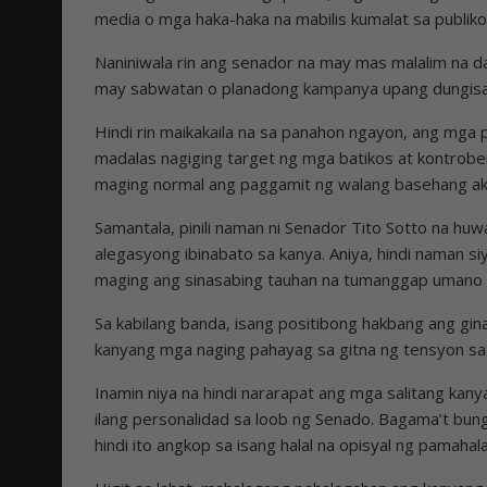
media o mga haka-haka na mabilis kumalat sa publiko
Naniniwala rin ang senador na may mas malalim na da
may sabwatan o planadong kampanya upang dungisan
Hindi rin maikakaila na sa panahon ngayon, ang mga
madalas nagiging target ng mga batikos at kontrober
maging normal ang paggamit ng walang basehang aku
Samantala, pinili naman ni Senador Tito Sotto na hu
alegasyong ibinabato sa kanya. Aniya, hindi naman s
maging ang sinasabing tauhan na tumanggap umano
Sa kabilang banda, isang positibong hakbang ang gi
kanyang mga naging pahayag sa gitna ng tensyon sa
Inamin niya na hindi nararapat ang mga salitang kan
ilang personalidad sa loob ng Senado. Bagama’t bung
hindi ito angkop sa isang halal na opisyal ng pamahal