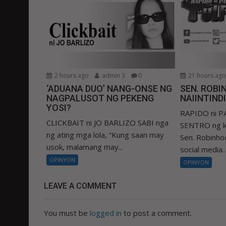
2 hours ago
admin 3
0
21 hours ag
‘ADUANA DUO’ NANG-ONSE NG
SEN. ROBIN
NAGPALUSOT NG PEKENG
NAIINTIND
YOSI?
RAPIDO ni 
CLICKBAIT ni JO BARLIZO SABI nga
SENTRO ng k
ng ating mga lola, “Kung saan may
Sen. Robinhoo
usok, malamang may...
social media..
OPINYON
OPINYON
LEAVE A COMMENT
You must be
logged in
to post a comment.