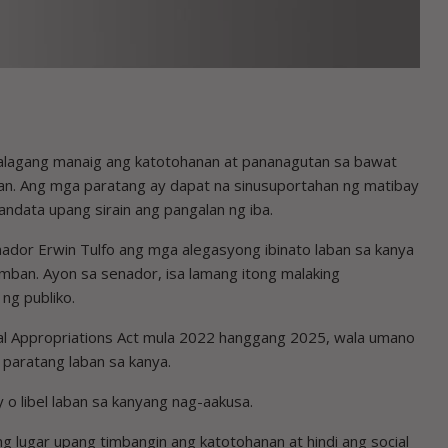
mahalagang manaig ang katotohanan at pananagutan sa bawat
yan. Ang mga paratang ay dapat na sinusuportahan ng matibay
andata upang sirain ang pangalan ng iba.
enador Erwin Tulfo ang mga alegasyong ibinato laban sa kanya
umban. Ayon sa senador, isa lamang itong malaking
ng publiko.
eneral Appropriations Act mula 2022 hanggang 2025, wala umano
paratang laban sa kanya.
 o libel laban sa kanyang nag-aakusa.
g lugar upang timbangin ang katotohanan at hindi ang social