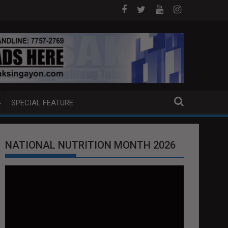
E NG MGA KABAONG
Better Days at SM Brings Hope Closer
SPECIAL FEATURE
NATIONAL NUTRITION MONTH 2026
Video
Player