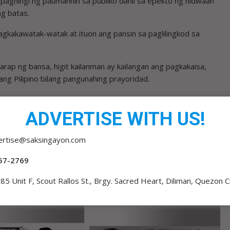
paghingi ng paumanhin sa publiko dahil sa epekto ng hidwaan
g batas.
gkakawatak-watak at ituon ang pansin sa paglilingkod sa
rap ng bansa, higit kailanman ay kailangan ang pagkakaisa,
ng Pilipino bilang pangunahing prayoridad.
ADVERTISE WITH US!
ertise@saksingayon.com
SAM
KAGULUHAN SA SENADO DAPAT TAPUSIN NA
57-2769
85 Unit F, Scout Rallos St., Brgy. Sacred Heart, Diliman, Quezon C