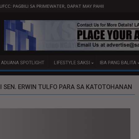
ILA
IMEWATER, DAPAT MAY PAHINTULOT NG MGA WATER DISTRICT
GOITIA: 'TAMA NA,' MENSAH
ADUANA SPOTLIGHT
LIFESTYLE SAKSI
IBA PANG BALITA
NI SEN. ERWIN TULFO PARA SA KATOTOHANAN