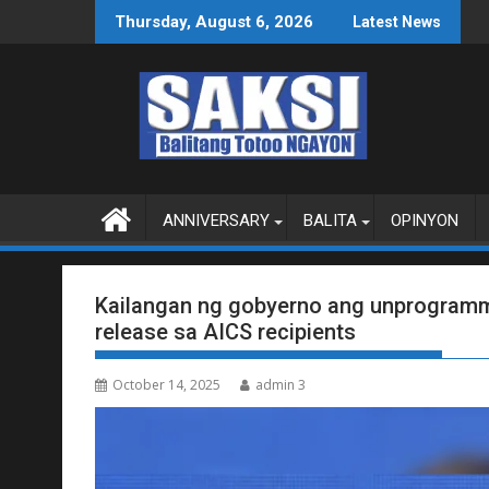
Skip
ACE TALKS MAS PRODUKTIBO
P92.8 MILYON ANG USA
Thursday, August 6, 2026
Latest News
to
content
ANNIVERSARY
BALITA
OPINYON
Kailangan ng gobyerno ang unprogramme
release sa AICS recipients
October 14, 2025
admin 3