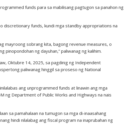
unprogrammed funds para sa mabilisang pagtugon sa panahon ng
o discretionary funds, kundi mga standby appropriations na
ag mayroong sobrang kita, bagong revenue measures, o
 pinopondohan ng dayuhan,” paliwanag ng kalihim.
aw, Oktubre 14, 2025, sa pagdinig ng Independent
spertong paliwanag hinggil sa proseso ng National
 inilalabas ang unprogrammed funds at linawin ang mga
DBM ng Department of Public Works and Highways na nais
ay-daan sa pamahalaan na tumugon sa mga di-inaasahang
ng hindi nilalabag ang fiscal program na inaprubahan ng