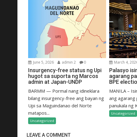
June 5, 2026
admin 2
0
March 4, 202
Insurgency-free status ng Upi
Palasyo is
hugot sa suporta ng Marcos
agarang pa
admin at Japan-UNDP
BPE electio
BARMM — Pormal nang idineklara
MANILA – Isi
bilang insurgency-free ang bayan ng
ang agarang 
Upi sa Maguindanao del Norte
panukala ng 
matapos...
Uncategorized
Uncategorized
LEAVE A COMMENT