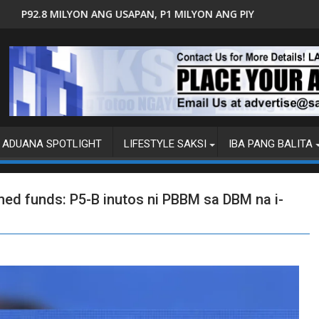
PAN, P1 MILYON ANG PIYANSA?
HAGUPIT NG TS MAYMAY RAM
ADUANA SPOTLIGHT
LIFESTYLE SAKSI
IBA PANG BALITA
d funds: P5-B inutos ni PBBM sa DBM na i-