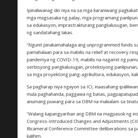
Ipinaliwanag din niya na sa mga karaniwang pagkaka
mga magsasaka ng palay, mga programang panlipuna
sa edukasyon, imprastrakturang pangkalusugan, be
ng sandatahang lakas.
“Ngunit pinakamahalaga ang unprogrammed funds sa pa
pamahalaan para sa mabilis na relief at recovery resp
pandemya ng COVID-19, mabilis na nagamit ng pam
serbisyong pangkalusugan, proteksiyong panlipunan,
sa mga proyektong pang-agrikultura, edukasyon, kal
Sa pagharap niya ngayon sa ICI, inaasahang ipalil
mula paghahanda, paggawa ng batas, pagpapatupad, 
anumang puwang para sa DBM na makialam sa tinataw
“Walang kapangyarihan ang DBM na magpasok ng ins
Congress-Introduced Changes and Adjustments (CIC
Bicameral Conference Committee deliberations sa p
kalihim.