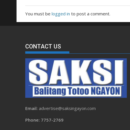
You must be
logged in
to post a comment.
CONTACT US
Email:
advertise@saksingayon.com
Phone: 7757-2769