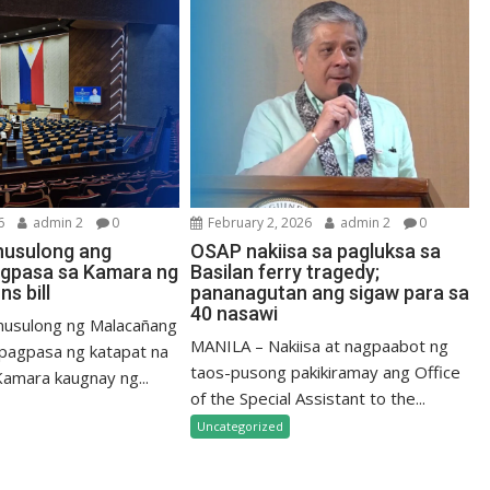
6
admin 2
0
February 2, 2026
admin 2
0
inusulong ang
OSAP nakiisa sa pagluksa sa
gpasa sa Kamara ng
Basilan ferry tragedy;
ns bill
pananagutan ang sigaw para sa
40 nasawi
nusulong ng Malacañang
MANILA – Nakiisa at nagpaabot ng
pagpasa ng katapat na
taos-pusong pakikiramay ang Office
Kamara kaugnay ng...
of the Special Assistant to the...
Uncategorized