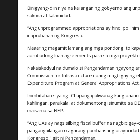
Binigyang-diin niya na kailangan ng gobyerno ang 
sakuna at kalamidad.
“Ang unprogrammed appropriations ay hindi po lihim 
inaprubahan ng Kongreso.
Maaaring magamit lamang ang mga pondong ito kap
aprubadong loan agreements para sa mga proyektong
Nakaiskedyul na dumalo si Pangandaman ngayong ar
Commission for Infrastructure upang magbigay ng ek
Expenditure Program at General Appropriations Act.
Inimbitahan siya ng ICI upang ipaliwanag kung paano
kahilingan, panukala, at dokumentong isinumite sa 
maisama sa NEP.
“Ang UAs ay nagsisilbing fiscal buffer na nagbibig
pangangailangan o agarang pambansang prayoridad na
Kongreso,” giit ni Pangandaman.