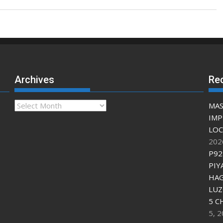
Archives
Re
Archives
MAS
IMP
LOC
202
P92
PIY
HAG
LU
5 C
5, 