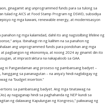
taon, ginagamit ang unprogrammed funds para sa tulong sa
n tulad ng AICS at Food Stamp Program ng DSWD, subsidiya
nepisyo ng mga kawani, renewable energy, at modernisasyon
nahon ng mga kalamidad, dahil ito ang nagsisilbing lifeline ng
onse,” aniya. Ibinahagi rin ng kalihim na sa panahon ng
ahalaan ang unprogrammed funds para pondohan ang mga
 at pagbangon ng ekonomiya, at noong 2024 ay ginamit din ito
usugan, at imprastraktura na nakapaloob sa GAA.
iwanag ni Pangandaman ang proseso ng pambansang badyet –
hanggang sa pananagutan – na aniya’y hindi nagbibigay ng
ag na “budget insertion.”
ertions sa pambansang badyet. Ang mga tinatawag na
As) ay nagaganap hindi sa paghahanda ng NEP kundi sa
agitan ng dalawang Kapulungan ng Kongreso,” paliwanag ng