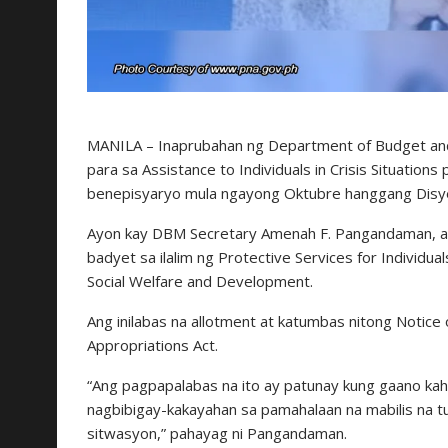
MANILA – Inaprubahan ng Department of Budget an
para sa Assistance to Individuals in Crisis Situati
benepisyaryo mula ngayong Oktubre hanggang Disy
Ayon kay DBM Secretary Amenah F. Pangandaman, ang
badyet sa ilalim ng Protective Services for Individua
Social Welfare and Development.
Ang inilabas na allotment at katumbas nitong Notice of
Appropriations Act.
“Ang pagpapalabas na ito ay patunay kung gaano kah
nagbibigay-kakayahan sa pamahalaan na mabilis na 
sitwasyon,” pahayag ni Pangandaman.