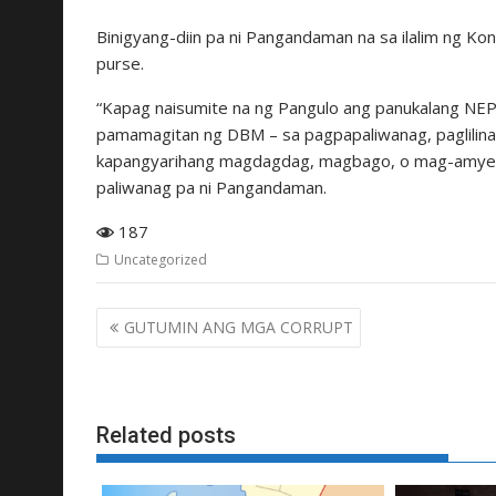
Binigyang-diin pa ni Pangandaman na sa ilalim ng K
purse.
“Kapag naisumite na ng Pangulo ang panukalang NEP 
pamamagitan ng DBM – sa pagpapaliwanag, paglilina
kapangyarihang magdagdag, magbago, o mag-amyenda
paliwanag pa ni Pangandaman.
187
Uncategorized
Post
GUTUMIN ANG MGA CORRUPT
navigation
Related posts