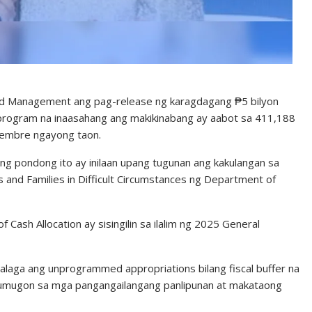
d Management ang pag-release ng karagdagang ₱5 bilyon
ons program na inaasahang ang makikinabang ay aabot sa 411,188
embre ngayong taon.
 pondong ito ay inilaan upang tugunan ang kakulangan sa
ls and Families in Difficult Circumstances ng Department of
 Cash Allocation ay sisingilin sa ilalim ng 2025 General
alaga ang unprogrammed appropriations bilang fiscal buffer na
tumugon sa mga pangangailangang panlipunan at makataong