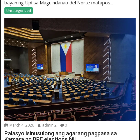
bayan ng Upi sa Maguindanao del Norte matapos...
Uncategorized
March 4, 2026
admin 2
0
Palasyo isinusulong ang agarang pagpasa sa
Kamara ng BPE elections bill