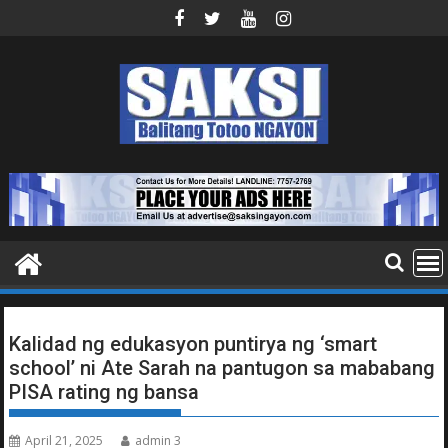
Skip
to
content
Kalidad ng edukasyon puntirya ng ‘smart
school’ ni Ate Sarah na pantugon sa mababang
PISA rating ng bansa
April 21, 2025
admin 3