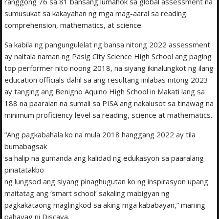
ranggong 76 sa 81 bansang lumahok sa global assessment na
sumusukat sa kakayahan ng mga mag-aaral sa reading
comprehension, mathematics, at science.
Sa kabila ng pangungulelat ng bansa nitong 2022 assessment
ay naitala naman ng Pasig City Science High School ang paging
top performer nito noong 2018, na siyang ikinalungkot ng ilang
education officials dahil sa ang resultang inilabas nitong 2023
ay tanging ang Benigno Aquino High School in Makati lang sa
188 na paaralan na sumali sa PISA ang nakalusot sa tinawag na
minimum proficiency level sa reading, science at mathematics.
“Ang pagkabahala ko na mula 2018 hanggang 2022 ay tila
bumabagsak
sa halip na gumanda ang kalidad ng edukasyon sa paaralang
pinatatakbo
ng lungsod ang siyang pinaghugutan ko ng inspirasyon upang
maitatag ang ‘smart school’ sakaling mabigyan ng
pagkakataong maglingkod sa aking mga kababayan,” mariing
pahayag ni Discaya.