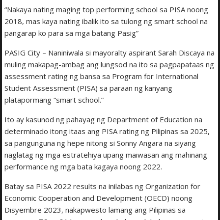
“Nakaya nating maging top performing school sa PISA noong
2018, mas kaya nating ibalik ito sa tulong ng smart school na
pangarap ko para sa mga batang Pasig”
PASIG City – Naniniwala si mayoralty aspirant Sarah Discaya na
muling makapag-ambag ang lungsod na ito sa pagpapataas ng
assessment rating ng bansa sa Program for International
Student Assessment (PISA) sa paraan ng kanyang
platapormang “smart school.”
Ito ay kasunod ng pahayag ng Department of Education na
determinado itong itaas ang PISA rating ng Pilipinas sa 2025,
sa pangunguna ng hepe nitong si Sonny Angara na siyang
naglatag ng mga estratehiya upang maiwasan ang mahinang
performance ng mga bata kagaya noong 2022.
Batay sa PISA 2022 results na inilabas ng Organization for
Economic Cooperation and Development (OECD) noong
Disyembre 2023, nakapwesto lamang ang Pilipinas sa