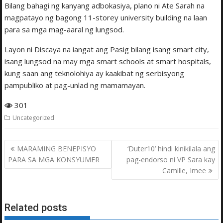
Bilang bahagi ng kanyang adbokasiya, plano ni Ate Sarah na
magpatayo ng bagong 11-storey university building na laan
para sa mga mag-aaral ng lungsod.
Layon ni Discaya na iangat ang Pasig bilang isang smart city,
isang lungsod na may mga smart schools at smart hospitals,
kung saan ang teknolohiya ay kaakibat ng serbisyong
pampubliko at pag-unlad ng mamamayan.
301
Uncategorized
Post
MARAMING BENEPISYO
‘Duter10’ hindi kinikilala ang
navigation
PARA SA MGA KONSYUMER
pag-endorso ni VP Sara kay
Camille, Imee
Related posts