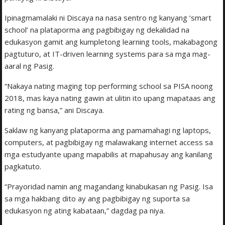
Ipinagmamalaki ni Discaya na nasa sentro ng kanyang ‘smart
school’ na plataporma ang pagbibigay ng dekalidad na
edukasyon gamit ang kumpletong learning tools, makabagong
pagtuturo, at IT-driven learning systems para sa mga mag-
aaral ng Pasig.
“Nakaya nating maging top performing school sa PISA noong
2018, mas kaya nating gawin at ulitin ito upang mapataas ang
rating ng bansa,” ani Discaya.
Saklaw ng kanyang plataporma ang pamamahagi ng laptops,
computers, at pagbibigay ng malawakang internet access sa
mga estudyante upang mapabilis at mapahusay ang kanilang
pagkatuto.
“Prayoridad namin ang magandang kinabukasan ng Pasig. Isa
sa mga hakbang dito ay ang pagbibigay ng suporta sa
edukasyon ng ating kabataan,” dagdag pa niya.